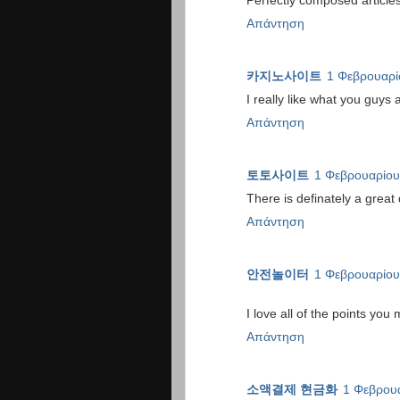
Perfectly composed articles
Απάντηση
카지노사이트
1 Φεβρουαρίο
I really like what you guys 
Απάντηση
토토사이트
1 Φεβρουαρίου 
There is definately a great 
Απάντηση
안전놀이터
1 Φεβρουαρίου 
I love all of the points you
Απάντηση
소액결제 현금화
1 Φεβρουα